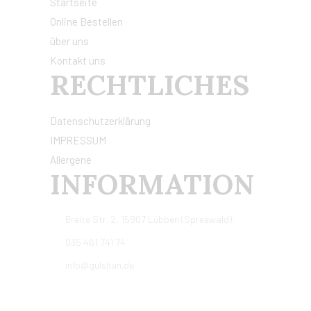
Startseite
Online Bestellen
über uns
Kontakt uns
RECHTLICHES
Datenschutzerklärung
IMPRESSUM
Allergene
INFORMATION
Breite Str. 2, 15907 Lübben (Spreewald).
035 461 741 74
info@gulshan.de